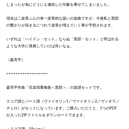
しまったが為にどうにも連続した印象を乗せてしまいました。
現在は二楽章ぶんの単一楽章的な扱いの楽曲ですが、今後私と黒部
の繋がりが深まるにつれて楽章が増えていく事が予想されます。
いずれは「ハイドン・セット」ならぬ「黒部・セット」と呼ばれる
ような大作に発展していけば良いなぁ。
（森亮平）
==================
森亮平作曲「弦楽四重奏曲＜黒部＞」の楽譜セットです。
スコア譜とパート譜（ヴァイオリン1／ヴァイオリン2／ヴィオラ／
チェロ）がセットになっています。ご購入いただくと、5つのPDF
が入ったZIPファイルをダウンロードできます。
・スコア譜 19ページ