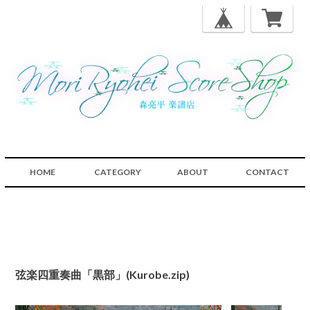
HOME
CATEGORY
ABOUT
CONTACT
弦楽四重奏曲「黒部」(Kurobe.zip)