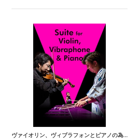
できる上に、フルートデュオアランがそのCDにて体現した「ど
こを切り取っても形になる」という点もこの曲の汎用性の高さ
を示しているのでしょう。 変奏ごとにまさに「調子良く」スタ
イルを変えて、様々な鍛冶屋を演じてみられては如何でしょう
か。(解説 : ジミー前田) この楽曲のフルバージョンは以下のリン
クから聴く事が出来ます！ https://youtu.be/eqKJSwxk_Eo?si=K
UcSE2cv_DXBZmmR フルートデュオアランの3rdアルバム「La
Campanella」はこちらから。(アルバムには抜粋で収録されてお
りますが、抜粋にも耐えうる楽曲である事の確かな裏付けにも
なっておりますのでこちらも是非！) https://allant.base.shop/ite
ms/82548762
ヴァイオリン、ヴィブラフォンとピアノの為の組曲