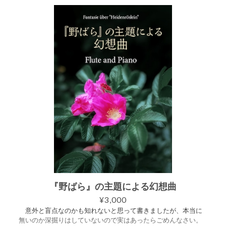
体の雰囲気に合う形を取る、という観点から先に調性を決め
て、それに適合する番号を当てていきます。 ですので、次が
何番になるかは、私を含む誰にも予測が付きません。 また、
将来的に「やはり絶対ト長調が良い」というようなことも発生
しないとは限らないので、その時はもちろん使い回しはしませ
んから、「第三番・第二曲」みたいな状態も発生するのでしょ
う。さらには異名同音的な問題も出てくると思いますので、そ
ういう意味でも細分化の可能性を秘めているという楽しみがあ
ります。 私に、「これは……嬰ト長調しかあり得ない……」と
考えさせてしまうようなプログラムを打診していただくとい
う、依頼者目線の楽しみもあるということです。笑 200円×2
4曲、つまり想定される最低曲数をいちいち買うか、最終的にま
とめて5,000円で買うか。 割と絶妙なラインではありません
か？笑 念のため、12音に当たる長短調が出揃ったところで、
「前奏曲集」としては完成ということにしようと考えていま
す。 その長い旅路のスタートラインを、今、切ったというこ
となのです。 この作品は2026年6月9日、ゴーベールとプー
ランクに続く演奏会の前奏曲として、Fl. 下払桐子、Pf. 森亮平に
より初演されました。 ＋＋＋＋ スコア譜とパート譜（フルー
ト）がセットになっています。 ご購入いただくと、2つのPDFが
『野ばら』の主題による幻想曲
入ったZIPファイルをダウンロードできます。 ・スコア譜 6ペ
¥3,000
ージ ・パート譜（フルート） 2ページ
意外と盲点なのかも知れないと思って書きましたが、本当に
無いのか深掘りはしていないので実はあったらごめんなさい。