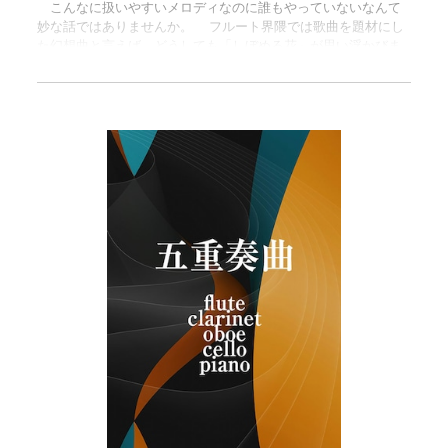
こんなに扱いやすいメロディなのに誰もやっていないなんて
妙な話ではありませんか。 フルート界隈では歌曲を題材にし
た幻想曲と言えば、どうしても「しぼめる花」が思い浮かびま
す。しかし、題材となった歌曲そのものの知名度で言えば、
「野ばら」に軍配が上がるのではないでしょうか。 「メリー・
ウィドウ」のファンタジーを書いてからこれまで他者の書いた
物を題材にするのは極力避けてきたのですが、この度、リヒャ
ルト・シュトラウスの奏鳴曲の後にアンコールとして演奏する
物を……となった時に「ファンタジーの墓場に新たなファンタジ
ーを投げ込むしかなかろう」と書いたのが本作です。 実は私
の10代最後の作品に「『千の風になって』の主題による変奏
曲」というのがあります。これは今思えばフルートとピアノの
為に書いた「歌曲の変奏モノ」としては初めてのものでした。
もしかするとフルートという楽器は、歌曲を変奏させる気を起
こしやすい楽器なのかもしれません。ジャズ風、ボサノヴァ
風、タンゴ風、和風……と、当時思いつくままに様々な様式を並
べた作品でしたが、今でも不思議と愛着があります。 しか
し、17年前のその作品から考えると「よくぞここまでご成長な
さって」と感心せざるを得ません。 今回の幻想曲は、世界的
に有名な二つの「野ばら」を題材にして、簡単な序奏と九つの
変奏という「幻想曲」というフォーマットに極めて忠実な作品
です。 演奏時間は中程度……何をもって「中」かは置いてお
きますが、それぞれのご都合によりカットが可能な変奏を設け
てあるというホスピタリティ。それに、初めて「悪ふざけ」と