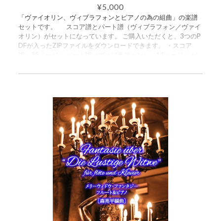
¥5,000
「ヴァイオリン、ヴィブラフォンとピアノの為の組曲」の楽譜
セットです。 スコア譜とパート譜（ヴィブラフォン／ヴァイ
オリン）がセットになっています。 ご購入いただくと、3つのP
DFが入ったZIPファイルをダウンロードできます。 ・スコア
譜 38ページ ・パート譜（ヴィブラフォン） 13ページ ・パ
ート譜（ヴァイオリン） 12ページ ●●●● ビブラフォンのアド
リブパートとピアノの伴奏パートで、楽譜に書かれていない部
分があります。 その箇所はフィーリングで演奏されていますの
で、以下の動画などを参考に、ぜひあなたの感性で曲を完成さ
せてください。 この曲は2024年10月21日のライブ配信コンサ
ートにて演奏されました。 https://www.youtube.com/live/lgwB
eTVKkDQ?si=R3Fu9KIyjqupQjjh&t=4416