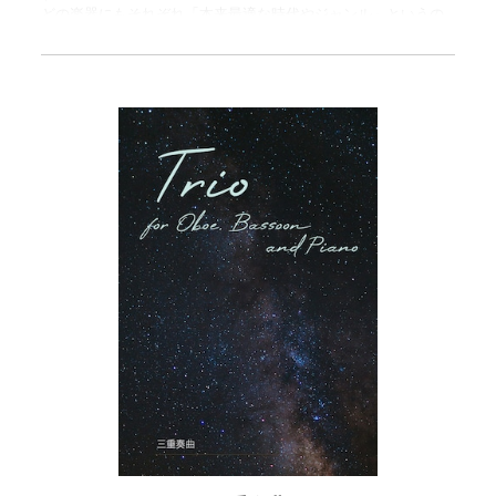
どの楽器にもそれぞれ「本来最適な時代やジャンル」というの
があると思います。 例えば、「サックスならジャズ」なんて乱
暴なところから、「マリンバなら近代吹奏楽か現代作品」とい
ったような偏見まで。 プレイヤーでもそれは変わって来ま
す。皆さんはヴィブラフォンという楽器にどういう考えを持ち
ますか？ 今回は、私が考えるヴィブラフォンの本流に近い時
代と、そこから大きく離れた時代ーーその二つの「点」を結ん
でみました。 第一楽章はソナタを名乗る以上、ソナタ形式で
す。とはいえ、音選びはかなりポップな……という表現が適して
いるかは分かりませんが、一ヶ所だけ、スタイルを優先して装
飾音の省略を認めた箇所があるほど、ライトな聴き心地の作品
です。 対して第二楽章は、かなり旧いスタイルのテーマと変
奏曲です。途中からジャンルを超えた事をしようかとも考えた
のですが、書き進めるほどに、その必要はないという結論に至
りました。 最近の私としては珍しく、書き初めから完成まで
が諸事情によりかなり掛かってしまいましたが、そのことと演
奏時間はまた別問題。笑 圧倒的に取り上げやすい本作、ぜひお
買い求めあれ。 ＋＋＋＋ スコア譜とパート譜（ヴィブラフォ
ン）がセットになっています。 ご購入いただくと、2つのPDFが
入ったZIPファイルをダウンロードできます。 ・スコア譜 10
ページ ・パート譜（ヴィブラフォン） 5ページ ＋＋＋＋ この
曲は2026年7月22日のライブ配信コンサートにて初演されまし
た。 https://www.youtube.com/live/s-8W6nQXvk0?si=VLUuam