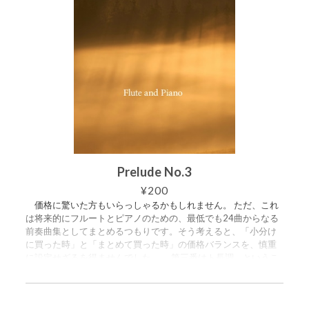
ていただけたら幸いです。 ＋＋＋ この曲は、2026年7月7日
は、2026年7月7日 入間市・武蔵ホールからのライブ配信コン
入間市・武蔵ホールからのライブ配信コンサートにて初演され
サートにて初演されました。 https://www.youtube.com/live/jki
ました。 https://www.youtube.com/live/jkiZh7zFkcI?si=Q4RaN
Zh7zFkcI?si=TyjEjnmVXgcq5hBT&t=4068 ＋＋＋ スコア譜とパ
5XdcUldVYM1&t=215 ＋＋＋ スコア譜とパート譜（オーボエ、
ート譜（オーボエ、ファゴット）がセットになっています。 ご
ファゴット）がセットになっています。 ご購入いただくと、3
購入いただくと、3つのPDFが入ったZIPファイルをダウンロー
つのPDFが入ったZIPファイルをダウンロードできます。 ・スコ
ドできます。 ・スコア譜 54ページ ・パート譜（オーボエ）
ア譜 17ページ ・パート譜（オーボエ） 4ページ ・パート譜
13ページ ・パート譜（ファゴット） 14ページ
（ファゴット） 4ページ
Prelude No.3
¥200
価格に驚いた方もいらっしゃるかもしれません。 ただ、これ
は将来的にフルートとピアノのための、最低でも24曲からなる
前奏曲集としてまとめるつもりです。そう考えると、「小分け
に買った時」と「まとめて買った時」の価格バランスを、慎重
に設定せざるを得ませんでした。 第三番はト長調。というこ
とは、第一番はハ長調で、第二番はイ短調ということなのでし
ょう。 今後、演奏会が行われる際……もちろん前奏曲が求めら
れる場合に限りますが……「他がどんな選曲か」という演奏会全