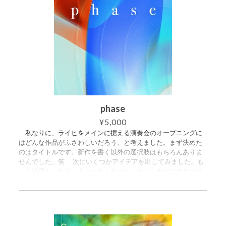
phase
¥5,000
私なりに、ライヒをメインに据える演奏会のオープニングに
はどんな作品がふさわしいだろう、と考えました。まず決めた
のはタイトルです。新作を書く以外の選択肢はもちろんありま
せんでした。笑 次にいくつかアイデアを出してみました。も
っと軽薄だったり、もっとやんちゃだったり、ボツにするには
割と惜しいものも書いてみたのですが、何となく浮くんだよな
ぁなんて思いながら、ピアノの前に座って「こんなのが良いん
だよ」とボヤきながら弾き始めたのが、これでした。 今回の
「In Phase, Out of Phase」は、（デュオのゾーンを除いて）ラ
イヒの《Quartet》を起点にEの音で縛ってみることにしたの