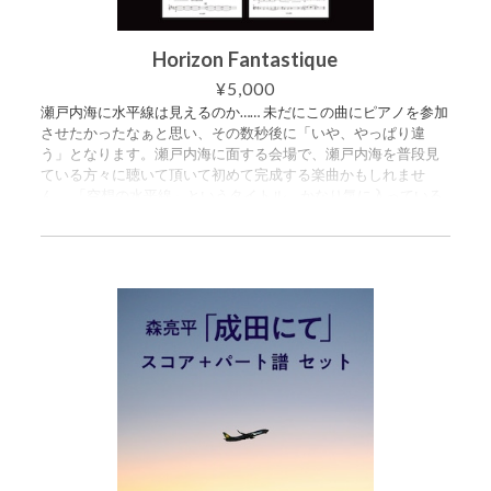
Horizon Fantastique
¥5,000
瀬戸内海に水平線は見えるのか…… 未だにこの曲にピアノを参加
させたかったなぁと思い、その数秒後に「いや、やっぱり違
う」となります。瀬戸内海に面する会場で、瀬戸内海を普段見
ている方々に聴いて頂いて初めて完成する楽曲かもしれませ
ん。 「空想の水平線」というタイトル、かなり気に入っている
のですが。笑 （森亮平） ================ 森亮平作曲「H
orizon Fantastique（空想の水平線）」の楽譜セットです。
スコア譜とパート譜（ヴィブラフォン・ヴァイオリン1・ヴァイ
オリン2・ヴィオラ・チェロ）がセットになっています。ご購入
いただくと、６つのPDFが入ったZIPファイルをダウンロードで
きます。 ・スコア譜 16ページ ・パート譜（ヴィブラフォン）
6ページ ・パート譜（ヴァイオリン1） 6ページ ・パート譜
（ヴァイオリン2） 6ページ ・パート譜（ヴィオラ） 4ペー
ジ ・パート譜（チェロ） 4ページ ■ この曲は、2023年11
月15日のライブ配信コンサートで演奏されました。 https://ww
w.youtube.com/watch?v=Wkk9uQ5Dilk