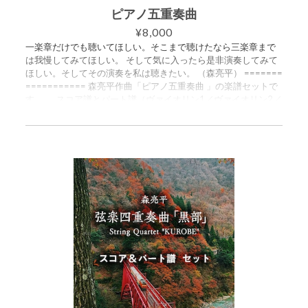
ピアノ五重奏曲
¥8,000
一楽章だけでも聴いてほしい。そこまで聴けたなら三楽章まで
は我慢してみてほしい。 そして気に入ったら是非演奏してみて
ほしい。そしてその演奏を私は聴きたい。 （森亮平） =======
=========== 森亮平作曲「ピアノ五重奏曲 」の楽譜セットで
す。 スコア譜とパート譜（ヴァイオリン1／ヴァイオリン2／
ヴィオラ／チェロ）がセットになっています。ご購入いただく
と、5つのPDFが入ったZIPファイルをダウンロードできます。
・スコア譜 81ページ ・パート譜（ヴァイオリン1） 19ペー
ジ ・パート譜（ヴァイオリン2） 19ページ ・パート譜（ヴィ
オラ） 20ページ ・パート譜（チェロ） 20ページ この楽曲
は2024年8月16日のライブ配信コンサートにて演奏されまし
た。 https://www.youtube.com/live/jFJ5tPMtU90?si=cwBiDK6H
09-tIuK5&t=2032