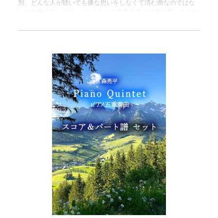
別、どんな人が聴いても嫌な思いをしなくて済む曲なのではな
いかと考えています。 (ここからの文章を読んで嫌な想いをされ
る方がいたら申し訳ないのですが) まず、親しみやすいメロデ
ィ、そこそこ演奏も容易、演奏会のどこにでも置ける手頃な演
奏時間、そしてなんと言ってもその完成度は最早「嫌な思いす
ら浮かばない」といったレベルに達しているのではないでしょ
うか。 いや、手前味噌ながら、そこまで言えてしまう大事な作
品なのであります。エルガーの「愛の挨拶」と同じ調性である
事も何か不思議なものを感じます。さしずめ「俺の挨拶」とい
うタイトルを付けても良いかもしれません。 ……これを読んで買
う気が失せるという事もあるなぁと考えたら、私は一体何故こ
れを書いているのでしょうか。。 （森亮平） =============
======= 森亮平作曲「ピアノとフルートのためのソナチネ」の
楽譜セットです。 スコア譜とパート譜（フルート）がセット
になっています。 ご購入いただくと、二つのPDFが入ったZIPフ
ァイルをダウンロードできます。 ・スコア譜 9ページ（full sc
ore 9pages） ・パート譜 4ページ（part score- flute 4pages）
この曲は、2020年4月に発表された森亮平氏の初CDに収録さ
れています。 https://nagesendayo.thebase.in/items/41227080
■ またこの曲は、2020年8月22日に行われた下払桐子・森亮
平のライブ配信でも演奏されています。 楽譜を購入してチャレ
ンジされる方は、ぜひ参考演奏としてご覧ください。 https://w
ww.youtube.com/watch?v=rGzu-r1du6s ※ライブ演奏ですの
で、楽譜通りではない箇所があるかもしれません。