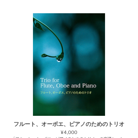
no less. It’s essentially a collection of nightmares, so I’m not sure
how much demand there will be… But in the spirit of “One for All,
All for One,” where one throws oneself into accompanying other
s without regard for one’s own burden, I would be truly grateful i
f you could help bring this medley to life. Originally, I created it a
s a way to introduce the instruments, so it can also be used for t
hat purpose. スコア譜とパート譜（フルート、オーボエ、クラ
リネット（A管／B♭管）、ホルン、ファゴット）がセットになっ
ています。 ご購入いただくと、7つのPDFが入ったZIPファイル
をダウンロードできます。 ・スコア譜 13ページ ・パート譜
（フルート） 4ページ ・パート譜（オーボエ） 4ページ ・パ
ート譜（クラリネットA管） 3ページ ・パート譜（クラリネッ
トB♭管） 3ページ ・パート譜（ホルン） 3ページ ・パート譜
（ファゴット） 3ページ 本作品のクラリネットはA管での演奏
をお勧め致しますが、B♭管でもお楽しみ頂けるように追加パー
ト譜をご用意しておリます。 【参考音源】 https://youtu.be/9Q
RjGCROa5c
フルート、オーボエ、ピアノのためのトリオ
¥4,000