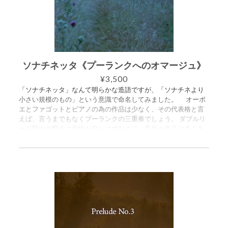
ない二人の様子です。 これは四季に当てはめるならば、恐らく
秋から冬にかけての事なのでしょう。 第二楽章は緩徐楽章。
冬から春にかけて、仕事に励みながらも、お互いの事を愛しく
思えば思うほど、その距離を強烈に意識せざるを得ないような
状態なのでしょう。 第三楽章。帰着点が七夕と分かっていれ
ば、日本に住む方はその前の楽章（敢えて「あめふり」と訳し
たいところですね） がどの時期を指しているかはお分かりにな
ソナチネッタ《プーランクへのオマージュ》
る事でしょう。 まもなく会えるという期待が隠し切れない楽
¥3,500
章。 （このページの末尾に「※作曲当時の日本は現在の雨季の
「ソナチネッタ」なんて明らかな造語ですが、「ソナチネより
ような『梅雨』と呼ばれる一ヶ月程度の雨や曇りの日が多い時
小さい規模のもの」という意識で命名してみました。 オーボ
期があったそうです」なんて注釈を付けなければならないよう
エとファゴットとピアノの為の作品は少なく、その代表格と言
な事にならない事を心から祈っております） 第四楽章は再会
えば、言うまでもなくプーランクの三重奏でしょう。 ダブルリ
のその日。カササギたちが翼を並べて天の川を渡る橋を二人の
ード同士の響きは相性が良いはずなのに、意外と作品は多くあ
為に作ってあげる……そんな伝承があることを、今回調べて初め
りません。書かれたとしてもプーランクに対するオマージュが
て知りました。 特に終楽章の終わりの方は劇判みたいな様相
多い……気がします。 個人的にも、プーランクのあの三重奏が
ですが、やはり日本人としても「再会がエンディングではな
飛びつくほど好きかと言われると、少し違う気もします。それ
く、また会えない一年の始まりでもある」という見方もしたい
でも結局、こんなオマージュを書いてしまいました。 お前も
と思いこういう形になりました。 さしずめ「室内楽と劇判のあ
か。（主語抜き） 読むのに掛かる時間よりも演奏時間（約七
いだ」という事なのでしょうか。 ※散々流れについて書きま
分）の方が短い……なんてことにはなりたくないのでなるべく簡
したが、初演の際は音楽の流れとしてその方が良いという理由
潔にプログラムノネッタを。 以下の三楽章形式です。 I. Lent -
で、第二楽章と第三楽章の演奏順を入れ替えました。 (この段落
modérément vif II. Sarabande III. Très gai もちろん、オマージ
の末尾に「※近年では楽曲の周知がなされてきたという事で、
ュとは言え真面目に書いております。……と付け加えておいた方
作曲当時に想定されていた楽章順で演奏されることも多くなっ
が良いのでしょうね。 プーランクの前でも後でも、気軽に並べ
て参りました」なんて注釈が付けばいいなぁ……) ＋＋＋ この曲