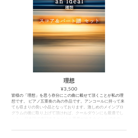
6日のライブ配信コンサートにて演奏されました。 https://www.
youtube.com/live/jFJ5tPMtU90?si=00wIyjrI5WMws0HA&t=31
0
理想
¥3,500
皆様の「理想」を思う存分にこの曲に載せて頂くことが私の理
想です。 ピアノ五重奏の為の作品です。アンコールに持って来
ても収まりの良い小品となっております。激しめのメインプロ
グラムの後に取り上げて頂ければ、クールダウンにも最適でし
ょう。 日本語で表記するとどうも重量が出るタイトルですの
で、ロビーの張り紙には是非「an ideal」と書いてやってくださ
い。 因みにロシア語では「идеальный」、アラビア語では「مثا
لية」、ギリシャ語では「ιδανικό」、ハングル表記では「이