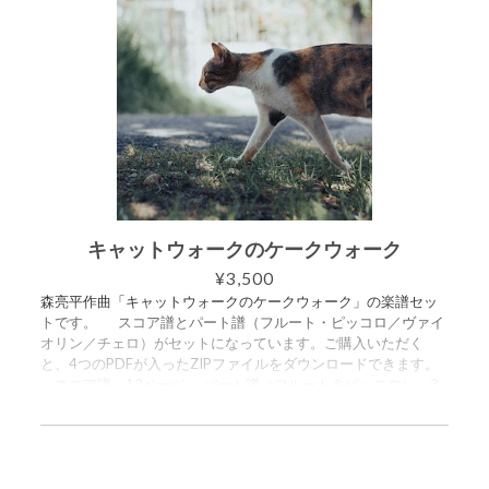
キャットウォークのケークウォーク
¥3,500
森亮平作曲「キャットウォークのケークウォーク」の楽譜セッ
トです。 スコア譜とパート譜（フルート・ピッコロ／ヴァイ
オリン／チェロ）がセットになっています。ご購入いただく
と、4つのPDFが入ったZIPファイルをダウンロードできます。
・スコア譜 12ページ ・パート譜（フルート＆ピッコロ） 3
ページ ・パート譜（ヴァイオリン） 4ページ ・パート譜（チ
ェロ） 3ページ この曲は2024年10月4日のライブ配信コンサ
ートにて演奏される予定です。 https://www.youtube.com/watc
h?v=LesWY41uZEw