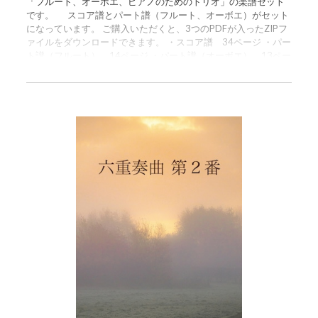
「フルート、オーボエ、ピアノのためのトリオ」の楽譜セット
です。 スコア譜とパート譜（フルート、オーボエ）がセット
になっています。 ご購入いただくと、3つのPDFが入ったZIPフ
ァイルをダウンロードできます。 ・スコア譜 34ページ ・パー
ト譜（フルート） 14ページ ・パート譜（オーボエ） 13ペー
ジ この曲は2021年3月26日のライブ配信コンサートにて演奏さ
れました。 ぜひ演奏の参考になさってください。 https://www.y
outube.com/watch?v=rXpfUSXCITg