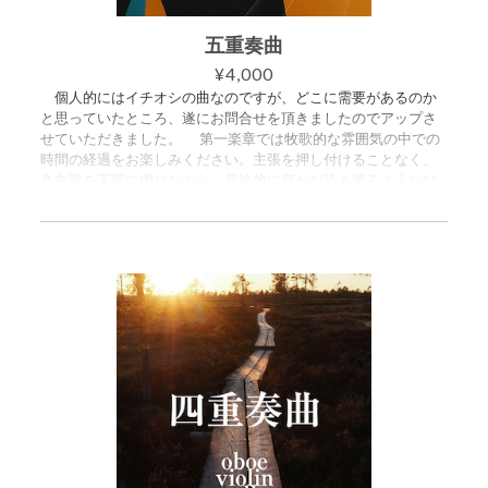
感じられないクオリティのHumorを実現出来たのではないかと
も考えております。 私は今年オーボエのために「『菩提樹』
五重奏曲
の主題による幻想曲」も書く予定なので、2026年には、私の手
¥4,000
によって「木管楽器史にもしかすると残りかねない『借り物幻
個人的にはイチオシの曲なのですが、どこに需要があるのか
想曲』」が、二曲も生み出される事になるのです。 この作品
と思っていたところ、遂にお問合せを頂きましたのでアップさ
は2026年6月10日に、Fl. 下払桐子、Pf. 森亮平により、ゴーベ
せていただきました。 第一楽章では牧歌的な雰囲気の中での
ール「バラード」、メル・ボニ「ソナタ」「スケルツォ(フィナ
時間の経過をお楽しみください。主張を押し付けることなく、
ーレ)」、シューマン「３つのロマンス」、R.シュトラウス「ソ
各主題を丁寧に綴りながら、最終的に何かが染み渡るようなソ
ナタ」という重量のあるプログラムの後にも関わらずノーカッ
ナタ形式です。 私が愛してやまないA管クラリネットの響き
トで初演されました。 ＋＋＋＋ スコア譜とパート譜（フルー
を基盤にフルートとオーボエとチェロという「混ざらないわけ
ト）がセットになっています。 ご購入いただくと、2つのPDFが
がない」楽器群が織りなす響きを、ぜひ体感していただければ
入ったZIPファイルをダウンロードできます。 ・スコア譜 15
幸いです。 第二楽章は単純な変奏曲です。極めて単純な主題
ページ ・パート譜（フルート） 6ページ
と遊び心に満ちた変奏により構成されています。 ※二箇所、
留意して頂きたい点がある譜面です。 まず第七変奏のパート
譜の豆譜(ガイドとも言いますが)は、各パート、全てが間違えて
います。是非真面目に豆譜を凝視して「すわ間違えたか！？」
と目を白黒させていただければと思います。 そして第十三変
奏は、完全な即興でカオスになった瞬間がウケるという事を信
じていた頃の名残です。CDでもカットして演奏していますし、
公開演奏でも一度も演奏した事はありませんので、皆様もカッ
トして演奏されることを強くお勧めします。くれぐれも自戒の
意味を込めて残してあるだけのものだと認識して頂ければと思