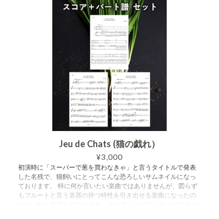
ドできます。 ・スコア譜 14ページ ・パート譜（フルート）
4ページ ・パート譜（オーボエ） 3ページ
Jeu de Chats (猫の戯れ）
¥3,000
初演時に「スーパーで葱を買わなきゃ」と言うタイトルで発表
した名残で、猫飼いにとってこんな恐ろしいサムネイルになっ
ております。 特に何か言いたい楽曲ではありませんが、図らず
もフルートと言う楽器の持つ特性を引き出せる楽曲になったの
はないかと自負しております。 エンディングで「やっぱりやー
めた！」と終わるのですが、この点に関しては「猫の戯れ」と