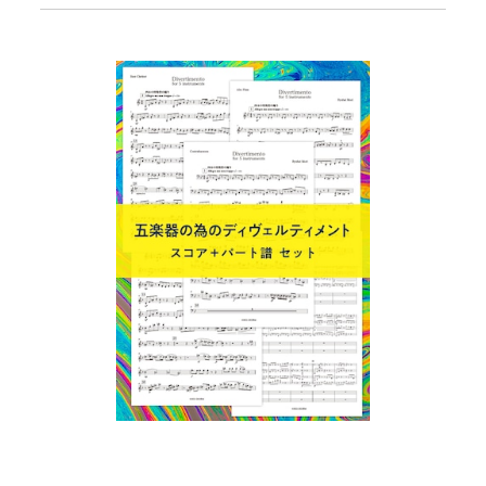
いうタイトルにそぐわないなぁと思っています。 （森亮平） ==
=============== 森亮平作曲「Jeu de Chats (猫の戯れ）」の
楽譜セットです。 スコア譜とパート譜（フルート1・フルー
ト2）がセットになっています。ご購入いただくと、3つのPDF
が入ったZIPファイルをダウンロードできます。 ・スコア譜 1
0ページ ・パート譜（フルート1） 4ページ ・パート譜（フル
ート2） 4ページ ■ この曲は、2024年2月27日のライブ配
信コンサートで演奏されます。 https://www.youtube.com/watc
h?v=IGEdSgsDiYI
五楽器の為のディヴェルティメント
¥5,000