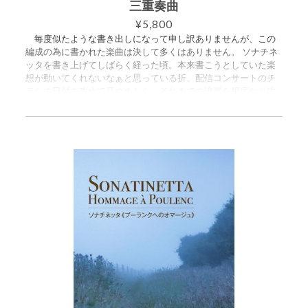
nxTjFghmjZ&t=2188
三重奏曲
¥5,800
毎度似たような書き出しになって申し訳ありませんが、この
編成の為に書かれた楽曲は決して多くはありません。 ソナチネ
ッタを書き上げてしばらく経った頃。本来書こうとしていた楽
想が動いてくれないなぁと思っている折、配信コンサートのチ
ラシの日付を改めて見つめたら、それまでの逡巡を根底から吹
き飛ばすアイデアが出てしまいました。 そうです。七夕の精
神が根底に流れています。「７月７日にしか会えない、その日
に会ったら次会うまでまた一年待たなければならない。」で
す。 楽曲自体は大まかには四つの季節(楽章)に分かれています
が、春夏秋冬という分け方……というわけではありません。 暦の
上では夏は何月から何月で〜という議論もございますし、何よ
り「四季」と言うほど日本の季節は粗く分割されるものでもな
いと思っているので、それぞれに標題を付けて以下のように分
けることにしました。 I. Andante “Routine” II. Quasi adagio “Dis
tance” III. Animato “Rainy” IV. Luminoso “The Day” あんまり説
明するのも野暮というものですが、分かって聴いて頂きたい気
もするので少しだけ説明を。 第一楽章はソナタ形式。織姫と
彦星が恋愛にかまけてサボりまくった為に天帝が罰として（こ
れは想像ですが、本来なら二度と合わせないようにするところ
を）「一年に一度は合わせてやるからそれ以外の日は真面目に
仕事しろ」という処遇にした事で、日々仕事に専念せざるを得