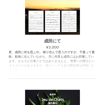
成田にて
¥3,000
君、成田に何を思ふや。 移り住んで思うのですが、千葉って素
敵。船橋に住んでいながら、月に何度も成田にはお邪魔してい
ます。もちろん仕事とかではありませんよ。 世界への窓口とい
うイメージもありますが、何といってもあの開放感は何物にも
代え難いものです。 以前、海外へ出るお仕事の時に「国際線だ
から成田だろう」と思って成田に向かっている途中に、実は羽
田からだったという事に気付く恐ろしい経験をしたのをふと思
い出しました。マジで日暮里を出る前で良かった。。 割と、私
の作風が前面に出ている楽曲です。 （森亮平） ===========
=== 森亮平作曲「成田にて」の楽譜セットです。 スコア譜と
パート譜（フルート・オーボエ）がセットになっています。ご
購入いただくと、3つのPDFが入ったZIPファイルをダウンロー