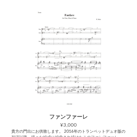
상」、中国語(簡体字)では「天造地设」となります。ちょっ
と……「天地創造」みたい。 （森亮平） =============== 森
亮平作曲「理想 」の楽譜セットです。 スコア譜とパート譜
（ヴァイオリン1／ヴァイオリン2／ヴィオラ／チェロ）がセッ
トになっています。ご購入いただくと、5つのPDFが入ったZIP
ファイルをダウンロードできます。 ・スコア譜 7ページ ・パ
ート譜（ヴァイオリン1） 3ページ ・パート譜（ヴァイオリン
2） 3ページ ・パート譜（ヴィオラ） 3ページ ・パート譜
（チェロ） 2ページ この楽曲は2024年8月16日のライブ配信
コンサートにて演奏されました。 https://www.youtube.com/liv
e/jFJ5tPMtU90?si=ypnXqOvi6RJgh01W&t=4711
ファンファーレ
¥3,000
貴方の門出にお供致します。 2016年のトランペットデュオ版の