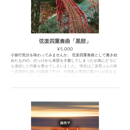
弦楽四重奏曲「黒部」
¥5,000
小旅行気分を味わってみませんか。 弦楽四重奏曲として書き始
めたものの、のっけから表題を大書してしまったが為にどうに
も連続した印象を乗せてしまいました。 現在は二楽章ぶんの単
一楽章的な扱いの楽曲ですが、今後私と黒部の繋がりが深まる
につれて楽章が増えていく事が予想されます。 いずれは「ハイ
ドン・セット」ならぬ「黒部・セット」と呼ばれるような大作
に発展していけば良いなぁ。 （森亮平） ================
== 森亮平作曲「弦楽四重奏曲＜黒部＞」の楽譜セットです。
スコア譜とパート譜（ヴァイオリン1／ヴァイオリン2／ヴィオ
ラ／チェロ）がセットになっています。ご購入いただくと、5つ
のPDFが入ったZIPファイルをダウンロードできます。 ・スコア
譜 19ページ ・パート譜（ヴァイオリン1） 7ページ ・パー
ト譜（ヴァイオリン2） 9ページ ・パート譜（ヴィオラ） 8
ページ ・パート譜（チェロ） 9ページ この楽曲は2024年8月1