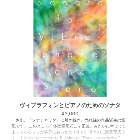
で、この《phase》も《Sonata for Vibraphone and Piano》も、
Eを軸にした調性で書かれています。 ＋＋＋＋ スコア譜とパー
ト譜（ヴィブラフォン×2、ピアノ×2）、および、2台のヴィブ
ラフォンの楽譜がセットになっています。 ご購入いただくと、
6つのPDFが入ったZIPファイルをダウンロードできます。 ・ス
コア譜 13ページ ・パート譜（ヴィブラフォン1） 4ページ
・パート譜（ヴィブラフォン2） 4ページ ・パート譜（ピアノ
1） 8ページ ・パート譜（ピアノ2） 6ページ ・パート譜
（ヴィブラフォン2台併記） 6ページ ＋＋＋＋ この曲は2026
年7月22日のライブ配信コンサートにて初演されました。 http
s://www.youtube.com/live/s-8W6nQXvk0?si=nVBVMvit-JwjeN
WR&t=386
ヴィブラフォンとピアノのためのソナタ
¥3,000
さあ、「ソナチネッタ」に引き続き、売れ線の作品誕生の気
配です。 このところ「多楽章形式こそ正義」みたいに考えてし
まっているフシが多分にあったのですが、堂々の二楽章形式で
す。 I. Andante moderato II. Animato “Tema con variazioni”