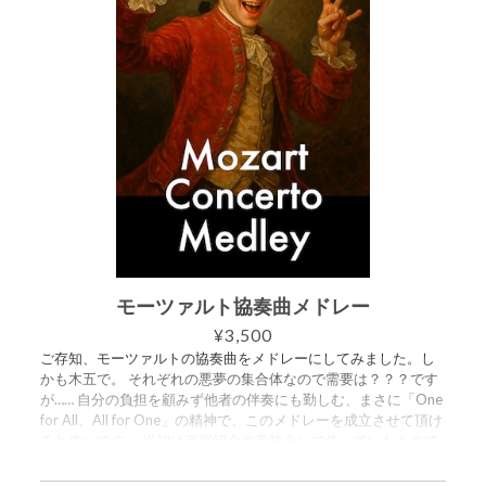
モーツァルト協奏曲メドレー
¥3,500
ご存知、モーツァルトの協奏曲をメドレーにしてみました。し
かも木五で。 それぞれの悪夢の集合体なので需要は？？？です
が…… 自分の負担を顧みず他者の伴奏にも勤しむ、まさに「One
for All、All for One」の精神で、このメドレーを成立させて頂け
ると幸いです。 当初は楽器紹介の意味合いで作っていたもので
すので、そういう用途にもお使い頂けます。 I’ve put together a
medley of Mozart’s concertos—arranged for woodwind quintet,