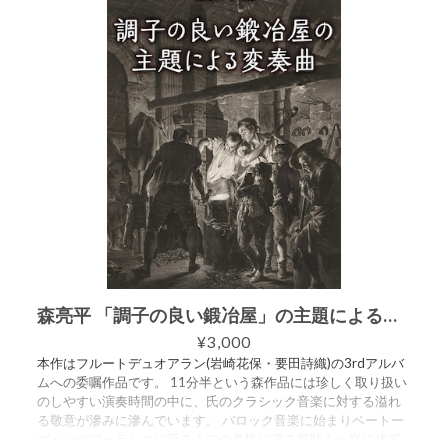
森亮平 「調子の良い鍛冶屋」の主題による変奏曲
¥3,000
本作はフルートデュオアラン(岩崎花保・要田詩織)の3rdアルバ
ムへの委嘱作品です。 11分半という森作品には珍しく取り扱い
のしやすい演奏時間の中に、氏のクラシック音楽に対する溢れ
る敬意が滲みに滲んでいます。 バロック音楽に始まりベートー
ヴェンやプーランクに至るまでの多岐に渡る風味を一挙に体感