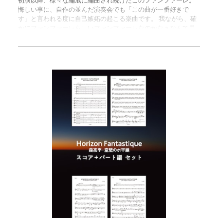
初演以降、様々な編成に編曲され続けたこのファンファーレ。
悔しい事に、自作の並んだ演奏会でも「この曲が一番好きで
す」と言われる度に自己嫉妬の起こる楽曲です。 我ながら、確
かにファンファーレらしいファンファーレなのかなぁなんて思
ったり。 （森亮平） ================ スコア譜とパート譜
（フルート・オーボエ）がセットになっています。 ご購入いた
だくと、３つのPDFが入ったZIPファイルをダウンロードできま
す。 ・スコア譜 8ページ ・パート譜 各2ページ ピアノ譜に
はコードも振ってありますので、ギターで演奏したい方にとっ
ても優しい仕上がりとなっています。 ■ この曲は、2020年4
月に発表された森亮平の初CDに収録されています。 https://nag
esendayo.thebase.in/items/41227080 ■ 2021年7月30日に
行われた下払桐子・篠原拓也・森亮平のライブ配信でアンコー
ルとして演奏されています。 楽譜を購入してチャレンジされる
方は、ぜひ参考演奏としてご覧ください。 ※ライブ演奏ですの
で、楽譜通りではない箇所があるかもしれません。 https://ww
w.youtube.com/watch?v=dgSub0Fl9Js 2021年3月26日に行
われたライブ配信でもオープニングに演奏されています。こち
らはピアノが二台なので、楽譜通りのアレンジではありません
が、参考演奏としてぜひ聴いてみてください。 https://www.you
tube.com/watch?v=j8engyhx90A&t=4256s