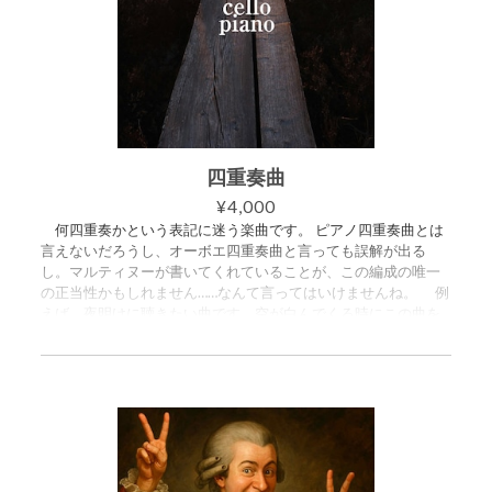
います。 (万一ヘンレ版から出版なんて事になる場合は迷わず消
して、巻末に注釈が出るやつです。) 第三楽章は無窮動的楽章
です。決まった時の爽快感は何者にも代え難いものがあるでし
ょう。 ホームベージの記事へのリンク https://moriryohei.com/2
026/04/04/861/ スコア譜とパート譜（フルート、クラリネッ
ト、オーボエ、チェロ）がセットになっています。 ご購入いた
だくと、5つのPDFが入ったZIPファイルをダウンロードできま
す。 ・スコア譜 44ページ ・パート譜（フルート） 12ペー
ジ ・パート譜（クラリネット A管） 13ページ ・パート譜（オ
四重奏曲
ーボエ） 13ページ ・パート譜（チェロ） 12ページ
¥4,000
何四重奏かという表記に迷う楽曲です。 ピアノ四重奏曲とは
言えないだろうし、オーボエ四重奏曲と言っても誤解が出る
し。マルティヌーが書いてくれていることが、この編成の唯一
の正当性かもしれません……なんて言ってはいけませんね。 例
えば、夜明けに聴きたい曲です。空が白んでくる時にこの曲を
聴き始めると贅沢をしてみたい。早く起きられれば、の話です
が。 ブログへのリンク https://moriryohei.com/2026/04/04/85
9/ スコア譜とパート譜（オーボエ、ヴァイオリン、チェロ）が
セットになっています。 ご購入いただくと、4つのPDFが入った
ZIPファイルをダウンロードできます。 ・スコア譜 41ページ
・パート譜（オーボエ） 9ページ ・パート譜（ヴァイオリ
ン） 11ページ ・パート譜（チェロ） 12ページ